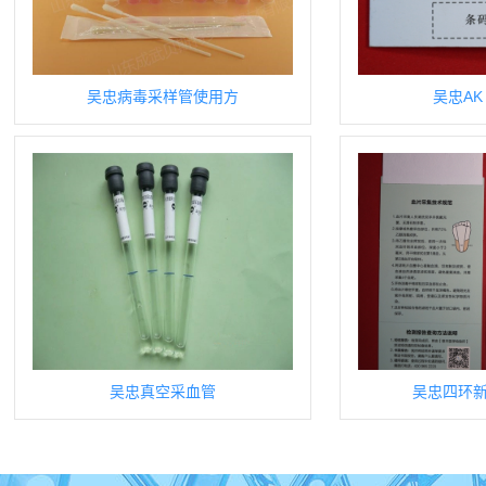
吴忠病毒采样管使用方
吴忠A
吴忠真空采血管
吴忠四环