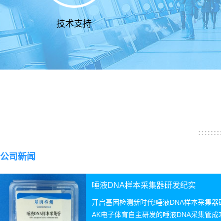
技术支持
公司新闻
唾液DNA样本采集器研发纪实
开启基因检测新时代!唾液DNA样本采集
AK电子体育自主研发的唾液DNA采集管