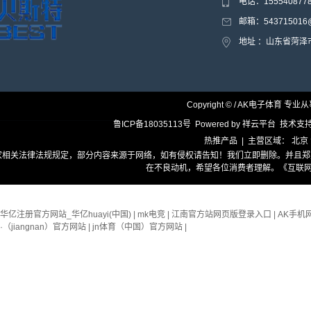
电话：15554087
邮箱：543715016@
地址 ：山东省菏
Copyright © / AK电子体育 专业
鲁ICP备18035113号
Powered by
祥云平台
技术支
热推产品
| 主营区域：
北京
家相关法律法规规定，部分内容来源于网络，如有侵权请告知！我们立即删除。并且郑
在不良动机，希望各位消费者理解。
《互联网
华亿注册官方网站_华亿huayi(中国)
|
mk电竞
|
江南官方站网页版登录入口
|
AK手机
·（jiangnan）官方网站
|
jn体育（中国）官方网站
|