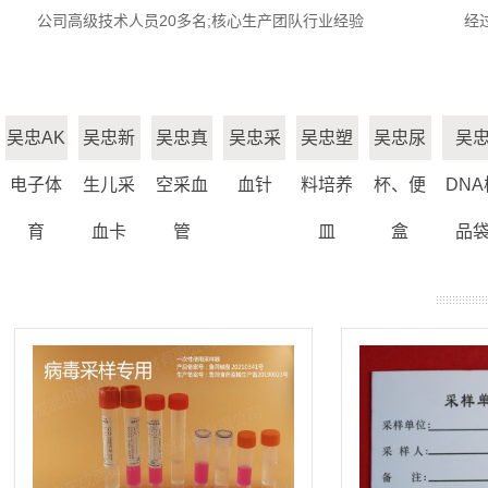
公司高级技术人员20多名;核心生产团队行业经验
经
吴忠
吴忠
吴忠分
吴忠AK
吴忠新
吴忠真
吴忠采
吴忠塑
吴忠尿
吴
吴
电子体
生儿采
空采血
血针
料培养
杯、便
DNA
吴忠
育
血卡
管
皿
盒
品
吴忠
吴忠
吴忠
宫颈