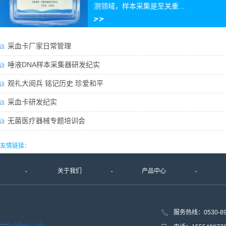
测领域，样本采集是至关重...
采血卡厂家日常管理
唾液DNA样本采集器研发纪实
观礼大阅兵 铭记历史 珍爱和平
采血卡研发纪实
无菌医疗器械专题培训会
友情链接：
关于我们
产品中心
服务热线：0530-8