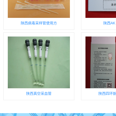
陕西病毒采样管使用方
陕西A
陕西真空采血管
陕西四环