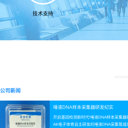
技术支持
公司新闻
唾液DNA样本采集器研发纪实
开启基因检测新时代!唾液DNA样本采集
AK电子体育自主研发的唾液DNA采集管