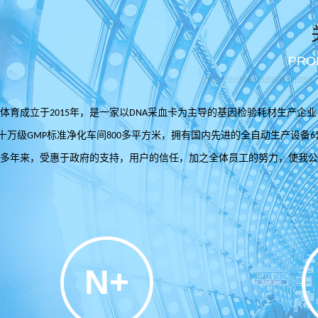
PRO
体育成立于
年，是一家以
采血卡为主导的基因检验耗材生产企业
2015
DNA
十万级
标准净化车间
多平方米，拥有国内先进的全自动生产设备
GMP
800
6
多年来，受惠于政府的支持，用户的信任，加之全体员工的努力，使我公
N+