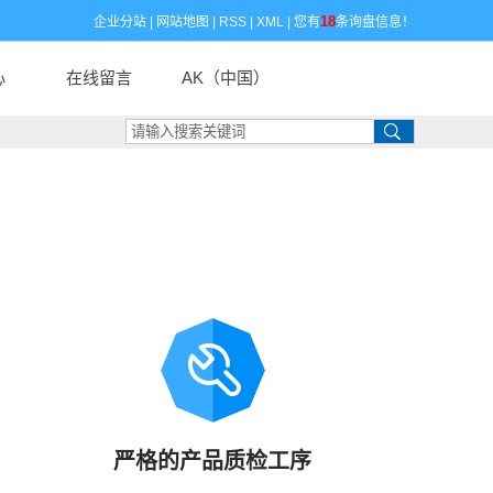
18
企业分站
|
网站地图
|
RSS
|
XML
|
您有
条询盘信息！
心
在线留言
AK（中国）
闻
闻
识
严格的产品质检工序