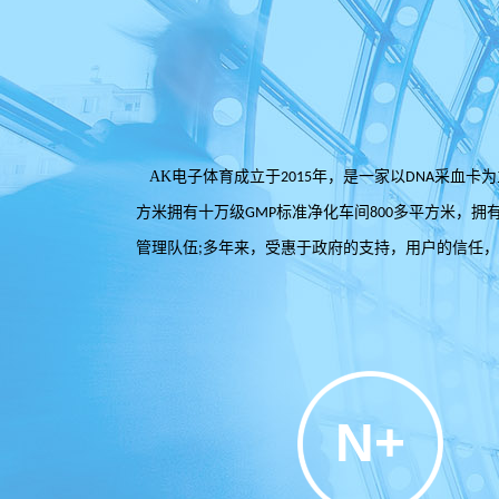
AK电子体育成立于
年，是一家以
采血卡为
2015
DNA
方米拥有十万级
标准净化车间
多平方米，拥
GMP
800
管理队伍
多年来，受惠于政府的支持，用户的信任，
;
N+