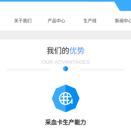
关于我们
产品中心
生产线
新闻中
公司介绍
厦门AK电子体育
生产线
公司新
AK（中国）
厦门新生儿采血
行业新
我们的
优势
营业执照
厦门真空采血管
卡
技术知
OUR ADVANTAGES
厦门采血针
厦门塑料培养皿
厦门尿杯、便盒
厦门DNA样品袋
厦门细胞采集卡
厦门采样拭子
采血卡生产能力
厦门DNA采集卡