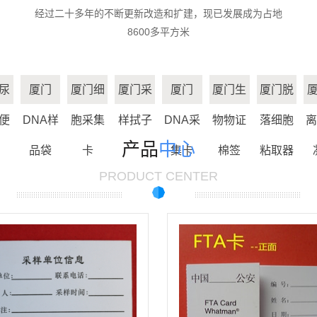
经过二十多年的不断更新改造和扩建，现已发展成为占地
厦门生物物证棉
8600多平方米
厦门脱落细胞粘
签
厦门分离胶/促凝
取器
尿
厦门
厦门细
厦门采
厦门
厦门生
厦门脱
厦门离心管
剂
便
DNA样
胞采集
样拭子
DNA采
物物证
落细胞
离
厦门刑事技术专
产品
中心
品袋
卡
集卡
棉签
粘取器
厦门精液采集卡
用
PRODUCT CENTER
厦门尿液采集卡
厦门一次性使用
宫颈细胞采集器