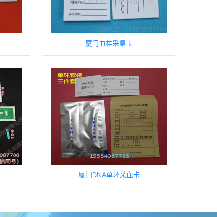
厦门血样采集卡
厦门DNA单环采血卡