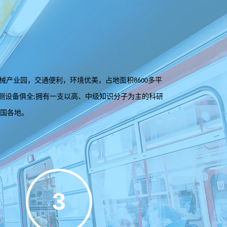
械产业园，交通便利，环境优美，占地面积
多平
8600
测设备俱全
拥有一支以高、中级知识分子为主的科研
;
国各地。
3