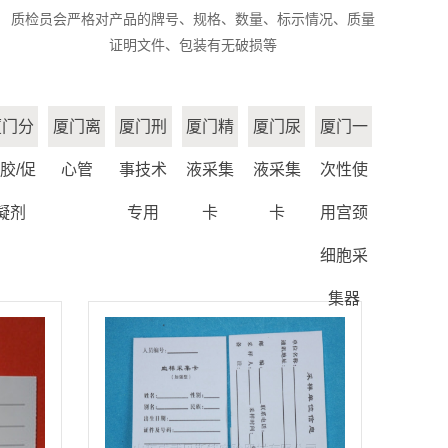
质检员会严格对产品的牌号、规格、数量、标示情况、质量
证明文件、包装有无破损等
厦门分
厦门离
厦门刑
厦门精
厦门尿
厦门一
胶/促
心管
事技术
液采集
液采集
次性使
凝剂
专用
卡
卡
用宫颈
细胞采
集器