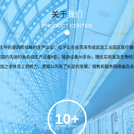
关于
我们
PRODUCT CENTER
主导的基因检验耗材生产企业，位于山东省菏泽市成武县工业园区医疗器
有国内先进的全自动生产设备
套，辅助设备
多台，理化实验室及生物检
6
30
加之全体员工的努力，使我公司有了长足的发展，销售和服务网络遍及全
10+