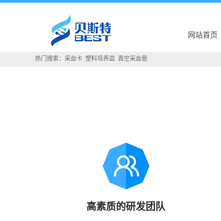
网站首页
热门搜索：
采血卡
塑料培养皿
真空采血管
高素质的研发团队