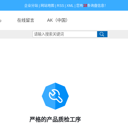
18
企业分站
|
网站地图
|
RSS
|
XML
|
您有
条询盘信息！
心
在线留言
AK（中国）
闻
闻
识
严格的产品质检工序