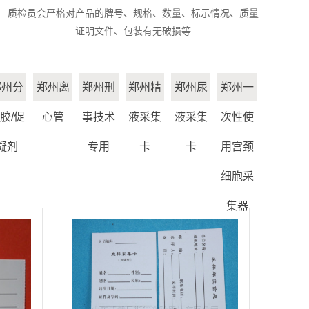
质检员会严格对产品的牌号、规格、数量、标示情况、质量
证明文件、包装有无破损等
郑州分
郑州离
郑州刑
郑州精
郑州尿
郑州一
胶/促
心管
事技术
液采集
液采集
次性使
凝剂
专用
卡
卡
用宫颈
细胞采
集器