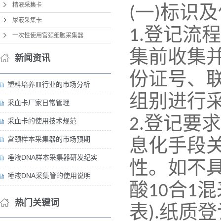
精液采集卡
一
标识及
(
)
尿液采集卡
登记流程
1.
一次性使用宫颈细胞采集器
集前收集
新闻资讯
份证号、
塑料培养皿行业的市场分析
组别进行
采血卡厂家日常管理
登记要求
2.
采血卡的使用技术规范
息化手段
宫颈样本采集器的市场预期
唾液DNA样本采集器研发纪实
性。如不
唾液DNA采集管的使用说明
酸
合
混
10
1
热门关键词
表
纸质登
).