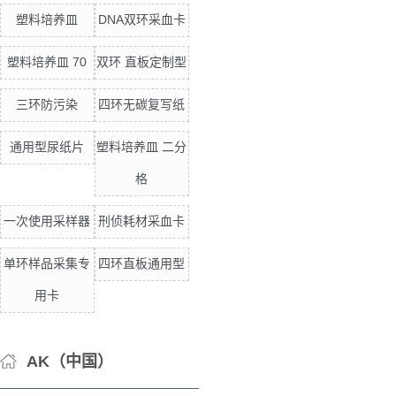
塑料培养皿
DNA双环采血卡
塑料培养皿 70
双环 直板定制型
三环防污染
四环无碳复写纸
通用型尿纸片
塑料培养皿 二分
格
一次使用采样器
刑侦耗材采血卡
单环样品采集专
四环直板通用型
用卡
AK（中国）