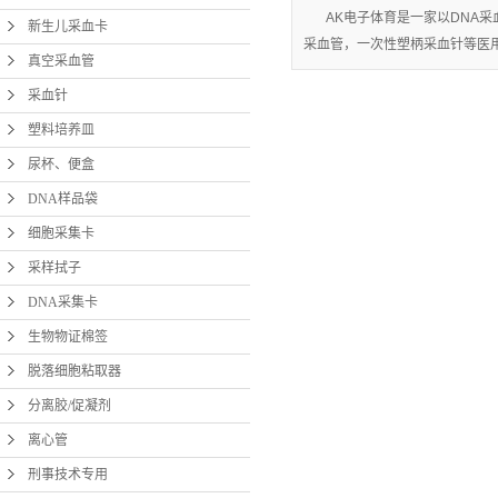
AK电子体育是一家以DNA
新生儿采血卡
生物
采血管，一次性塑柄采血针等医用耗材
真空采血管
脱落
采血针
分离
塑料培养皿
尿杯、便盒
DNA样品袋
刑事
细胞采集卡
精
采样拭子
尿
DNA采集卡
一次
生物物证棉签
脱落细胞粘取器
细
分离胶/促凝剂
离心管
刑事技术专用