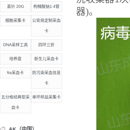
直针 20G
枸橼酸钠1:4管
器)。
细胞采集卡
公安局定制采血
卡
DNA采样工具
四环三折
培养盘
新生儿采血卡
fta采血卡
防污染采血信息
卡
五分格经典型采
单环样品采集卡
血卡
AK（中国）