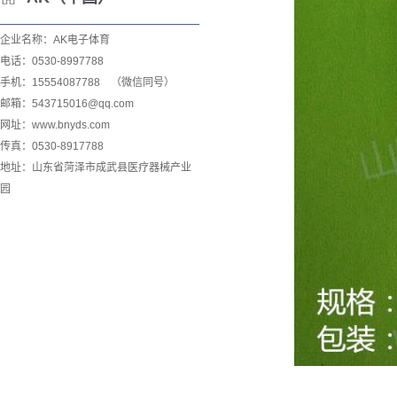
企业名称：AK电子体育
电话：0530-8997788
手机：15554087788 （微信同号）
邮箱：543715016@qq.com
网址：www.bnyds.com
传真：0530-8917788
地址：山东省菏泽市成武县医疗器械产业
园