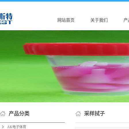
网站首页
关于我们
产
公司介绍
AK
AK（中国）
新生
营业执照
真
塑
尿
DN
细
产品分类
采样拭子
采
AK电子体育
DN