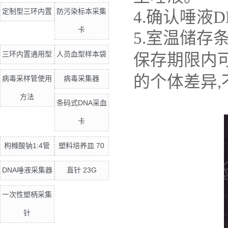
定制型三环内置
防污染标本采集
4.确认唾液
卡
5.室温储存
三环内置通用型
人员血型样本袋
保存期限内
的个体差异
病毒采样管使用
病毒采集器
,
方法
条码式DNA采血
卡
枸橼酸钠1:4管
塑料培养皿 70
DNA唾液采集器
直针 23G
一次性塑柄采集
针