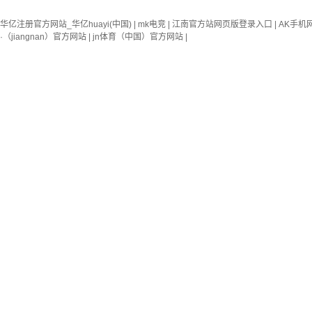
华亿注册官方网站_华亿huayi(中国)
|
mk电竞
|
江南官方站网页版登录入口
|
AK手机
·（jiangnan）官方网站
|
jn体育（中国）官方网站
|