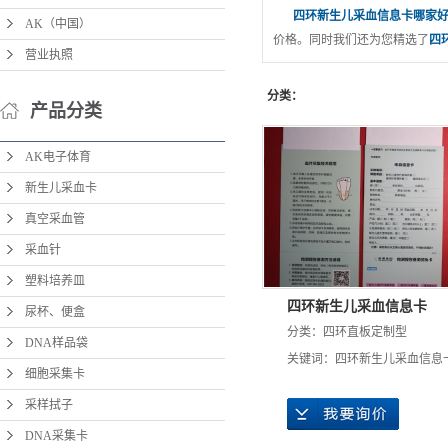
四环新生儿采血信息卡哪家
AK（中国）
生物
价格。同时我们还为您精选了
四
营业执照
脱落
分类：
产品分类
分离
AK电子体育
刑事
新生儿采血卡
真空采血管
精
采血针
尿
塑料培养皿
一次
四环新生儿采血信息卡
尿杯、便盒
分类：
四环直板定制型
细
DNA样品袋
关键词：
四环新生儿采血信息
细胞采集卡
采样拭子
DNA采集卡