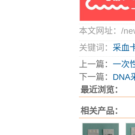
本文网址：/news
关键词：
采血
上一篇：
一次
下一篇：
DN
最近浏览：
相关产品：