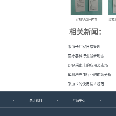
定制型双环内置
英文
相关新闻：
采血卡厂家日常管理
医疗器械行业最新动态
DNA采血卡的应用及市场
塑料培养皿行业的市场分析
采血卡的使用技术规范
关于我们
产品中心