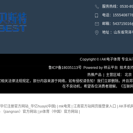
服务热线：0530-8
电话：15554087
邮箱：543715016@
地址 ：山东省菏
Copyright © / AK电子体育 专业
鲁ICP备18035113号
Powered by
祥云平台
技术支
热推产品
| 主营区域：
北京
家相关法律法规规定，部分内容来源于网络，如有侵权请告知！我们立即删除。并且郑
在不良动机，希望各位消费者理解。
《互联网
华亿注册官方网站_华亿huayi(中国)
|
mk电竞
|
江南官方站网页版登录入口
|
AK手机
·（jiangnan）官方网站
|
jn体育（中国）官方网站
|